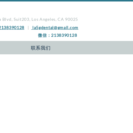
 Blvd, Suit203, Los Angeles, CA 90025
2138390128
|
la5gdental@gmail.com
微信：2138390128
联系我们